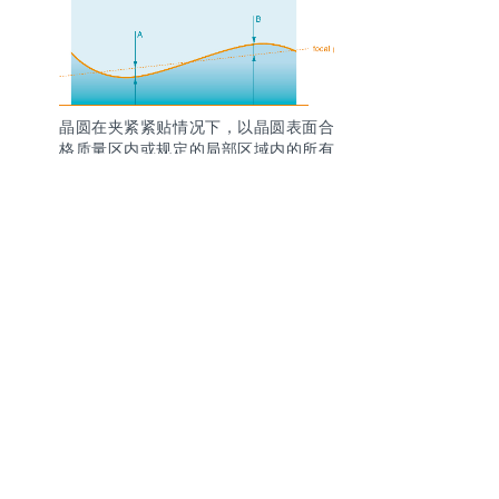
晶圆在夹紧紧贴情况下，以晶圆表面合
格质量区内或规定的局部区域内的所有
的点的截距之和最小的面为参考平面，
测量晶圆表面与参考平面最大距离和最
小距离的偏差值。
上一篇：
CZ/FZ/NTD工......
下一篇：
8inch EPIT......
Contact Us