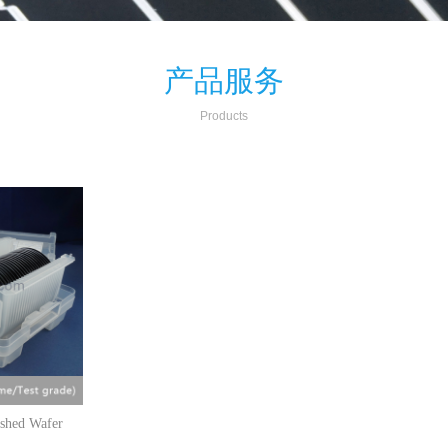
产​品服务
P
roducts
shed Wafer