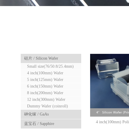
硅片 / Silicon Wafer
Small size(76/50.8/25.4mm)
Wafer
4 inch(100mm) Wafer
5 inch(125mm) Wafer
6 inch(150mm) Wafer
8 inch(200mm) Wafer
12 inch(300mm) Wafer
Dummy Wafer (coinroll)
砷化镓 / GaAs
4 inch(100mm) Poli
蓝宝石 / Sapphire